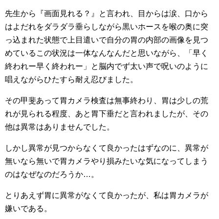
先生から『画面見れる？』と言われ、目からは涙、口から
はよだれをダラダラ垂らしながら黒いホースを喉の奥に突
っ込まれた状態で上目遣いで自分の胃の内部の画像を見つ
めているこの状況は一体なんなんだと思いながら、「早く
終われー早く終われー」と脳内でず太い声で呪いのように
唱えながらひたすら耐え忍びました。
その甲斐あって胃カメラ検査は無事終わり、胃は少しの荒
れが見られる程度、あと胃下垂だと言われましたが、その
他は異常はありませんでした。
しかし異常が見つからなくて良かったはずなのに、異常が
無いなら無いで胃カメラやり損みたいな気になってしまう
のはなぜなのだろうか…。
とりあえず胃に異常がなくて良かったが、私は胃カメラが
嫌いである。