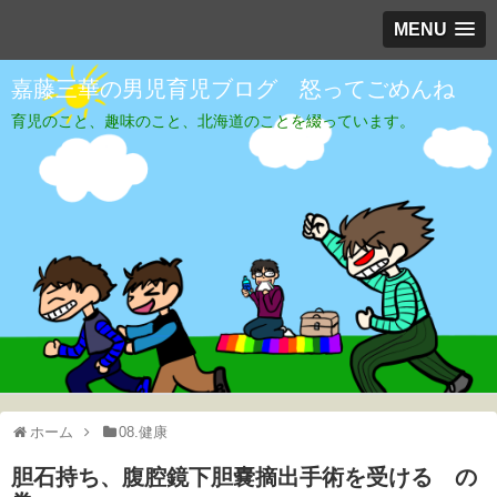
MENU
嘉藤三華の男児育児ブログ 怒ってごめんね
育児のこと、趣味のこと、北海道のことを綴っています。
ホーム
08.健康
胆石持ち、腹腔鏡下胆嚢摘出手術を受ける の