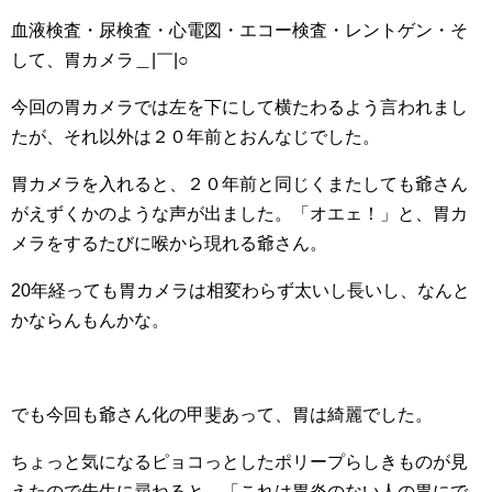
血液検査・尿検査・心電図・エコー検査・レントゲン・そ
して、胃カメラ＿|￣|○
今回の胃カメラでは左を下にして横たわるよう言われまし
たが、それ以外は２０年前とおんなじでした。
胃カメラを入れると、２０年前と同じくまたしても爺さん
がえずくかのような声が出ました。「オエェ！」と、胃カ
メラをするたびに喉から現れる爺さん。
20年経っても胃カメラは相変わらず太いし長いし、なんと
かならんもんかな。
でも今回も爺さん化の甲斐あって、胃は綺麗でした。
ちょっと気になるピョコっとしたポリープらしきものが見
えたので先生に尋ねると、「これは胃炎のない人の胃にで