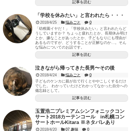
記事を読む
「学校を休みたい」と言われたら・・・
2018/4/25
悩みごと
0
「幼稚園イヤだ！」「学校休みたい」と言われたらど
うしていますか？ ちょっと疲れたとか、長期休み明け
とか、嫌なことがあったとか、子どもなりにも理由が
あるものですが、どうすることが正解なのか…。そん
な悩みについてのお話です。
記事を読む
泣きながら帰ってきた長男〜その後
2018/4/24
悩みごと
0
子どものケンカに親が出て行くとややこしくするだけ
でした。 わかっていたけどわかってなかった自分への
備忘録として。
記事を読む
玉置浩二プレミアムシンフォニックコン
サート2018カーテンコール in札幌コン
サートホールKitara ※ネタバレあり
2018/4/20
07.趣味
0