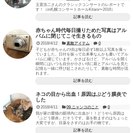
玉置浩二さんのクラシックコンサートのレポートで
す！（in札幌コンサートホールKitara〜2018）
記事を読む
赤ちゃん時代毎日撮りためた写真はアル
バムに閉じてこそ生きるもの
2018/4/12
素敵アイテム
0
子どもが赤ちゃんの頃は毎日必ず1枚以上写真を撮っ
ていました。日付を振って出来事なんかも書いてアル
バムに綴じています。かさばるけど、アルバムを開く
瞬間にはいつも自分が小さい頃に親とアルバムを見た
記憶も一緒に呼び起こされたりして、素敵な時間が流
れます。
記事を読む
ネコの目から出血！原因はぶどう膜炎で
した
2018/4/11
09.ニャンコのこと
0
我が家の愛猫の眼球内に出血が！！どうやら原因は
『ぶどう膜炎』だそうです。薬を飲ますのはちょっと
大変ですが、目薬をさすのはお手の物です。
記事を読む