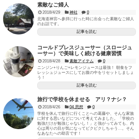
素敵なご婦人
2018/4/29
神社
0
北海道神宮へ参拝に行った時に出会った素敵なご婦人
のお話です。
記事を読む
コールドプレスジューサー（スロージュ
ーサー）で美味しく続ける健康習慣
2018/4/28
素敵アイテム
0
ニンジン+りんご+レモンジュースは最強！ 朝食をフ
レッシュジュースにしてお腹の中をリセットしましょ
う！
記事を読む
旅行で学校を休ませる アリ？ナシ？
2018/4/26
04.思想
0
学校を休んで旅行に行くことへの葛藤や、そんな家族
に対する思いなどについて考えてみました。「学校の
勉強だけが勉強じゃないし！」と強がってみても、内
心は周りの目が気になってビクビクしちゃう…。そん
なあなたへの助言です！