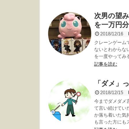
次男の望
を一万円
2018/12/16
クレーンゲーム
ないとわからな
を一度やってみ
記事を読む
「ダメ」
2018/12/15
今までダメダメ
て言い続けてい
か落ち着いた気
も言った方にもスト