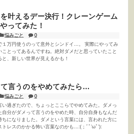
みを叶えるデー決行！クレーンゲーム
分やってみた！
悩みごと
0
で１万円使うのって意外とシンドイ…。 実際にやってみ
いことってあるんですね。絶対ダメだと思っていたこと
ると、新しい世界が見えるかも！
って言うのをやめてみたら…
悩みごと
0
言い過ぎたので、ちょっとここらでやめてみた。ダメっ
た自分がダメって言うのをやめた時、自分自身もなんだ
持ちになりました。ダメという言葉には、言われた方に
レスのかかる怖い言葉なのかも…:(；ﾞﾟ'ωﾟ'):