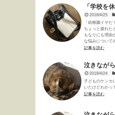
「学校を
2018/4/25
「幼稚園イヤだ
ちょっと疲れた
もなりにも理由
な悩みについて
記事を読む
泣きなが
2018/4/24
子どものケンカ
いたけどわかっ
記事を読む
泣きなが