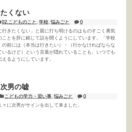
きたくない
02.こどものこと
,
学校
,
悩みごと
0
に行きたくない」と親に打ち明けるのはものすごく勇気
のことを肝に銘じて話を聞くようにしています。「学校
」の前には（本当は行きたい）・（行かなければならな
ているけど）という言葉が隠れていることも。いつでも
伝えるようにしています。
る次男の嘘
こどもの学力・習い事
,
悩みごと
0
久々に次男がサインを出して来ました。