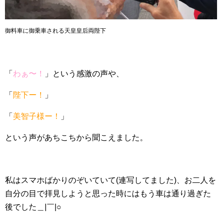
御料車に御乗車される天皇皇后両陛下
「
わぁ〜！
」という感激の声や、
「
陛下ー！
」
「
美智子様ー！
」
という声があちこちから聞こえました。
私はスマホばかりのぞいていて(連写してました)、お二人を
自分の目で拝見しようと思った時にはもう車は通り過ぎた
後でした＿|￣|○