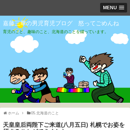
MENU
嘉藤三華の男児育児ブログ 怒ってごめんね
育児のこと、趣味のこと、北海道のことを綴っています。
ホーム
05.北海道のこと
天皇皇后両陛下ご来道(八月五日) 札幌でお姿を