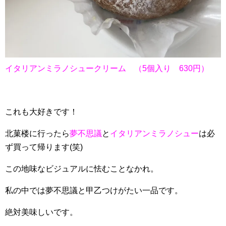
イタリアンミラノシュークリーム （5個入り 630円）
これも大好きです！
北菓楼に行ったら
夢不思議
と
イタリアンミラノシュー
は必
ず買って帰ります(笑)
この地味なビジュアルに怯むことなかれ。
私の中では夢不思議と甲乙つけがたい一品です。
絶対美味しいです。