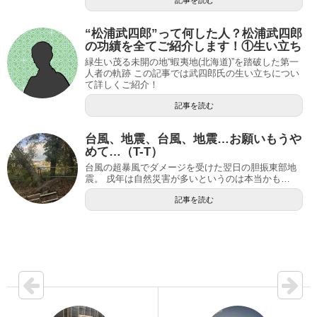
“松浦武四郎”って何した人？松浦武四郎
の功績を全てご紹介します！①生い立ち
緑生い茂る未開の地“蝦夷地(北海道)”を踏破した第一
人者の軌跡 この記事では武四郎氏の生い立ちについ
て詳しくご紹介！
記事を読む
台風、地震、台風、地震…お願いもうや
めて…（T-T）
台風の超暴風でダメージを受けた翌日の胆振東部地
震。 戌年は自然災害が多いというのは本当かも…
記事を読む