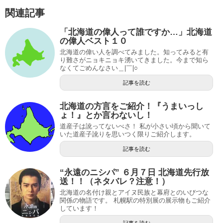
関連記事
「北海道の偉人って誰ですか…」北海道
の偉人ベスト１０
北海道の偉い人を調べてみました。知ってみると有
り難さがニョキニョキ湧いてきました。今まで知ら
なくてごめんなさい＿|￣|○
記事を読む
北海道の方言をご紹介！『うまいっし
ょ！』とか言わないし！
道産子は訛ってないべさ！ 私が小さい頃から聞いて
いた道産子訛りを思いつく限りご紹介します。
記事を読む
“永遠のニシパ” ６月７日 北海道先行放
送！！（ネタバレ？注意！）
北海道の名付け親とアイヌ民族と幕府とのいびつな
関係の物語です。 札幌駅の特別展の展示物もご紹介
しています！
記事を読む