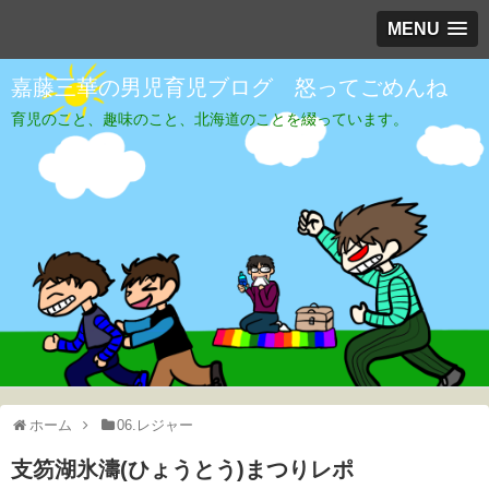
MENU
嘉藤三華の男児育児ブログ 怒ってごめんね
育児のこと、趣味のこと、北海道のことを綴っています。
ホーム
06.レジャー
支笏湖氷濤(ひょうとう)まつりレポ