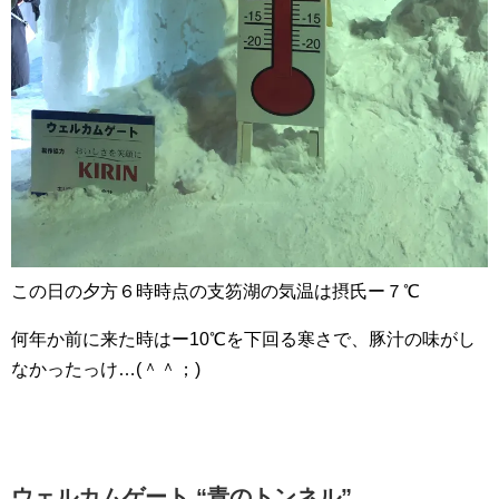
この日の夕方６時時点の支笏湖の気温は摂氏ー７℃
何年か前に来た時はー10℃を下回る寒さで、豚汁の味がし
なかったっけ…(＾＾；)
ウェルカムゲート “青のトンネル”