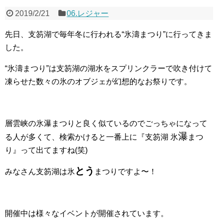
2019/2/21
06.レジャー
先日、支笏湖で毎年冬に行われる“氷濤まつり”に行ってきま
した。
“氷濤まつり”は支笏湖の湖水をスプリンクラーで吹き付けて
凍らせた数々の氷のオブジェが幻想的なお祭りです。
層雲峡の氷瀑まつりと良く似ているのでごっちゃになって
瀑
る人が多くて、検索かけると一番上に『支笏湖 氷
まつ
り』って出てますね(笑)
とう
みなさん支笏湖は氷
まつりですよ〜！
開催中は様々なイベントが開催されています。