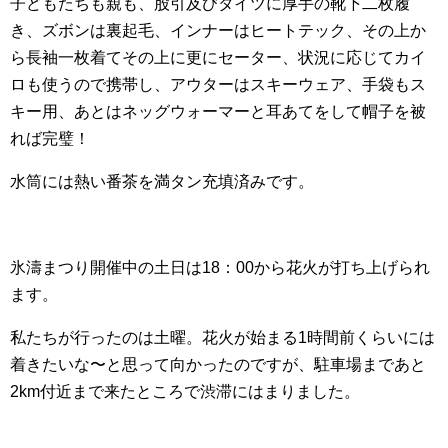
子どもたちも親も、股引及びタイツに厚手の靴下二枚履
き、ズボンは裏起毛、インナーはヒートテック、その上か
ら長袖一枚着てその上に更にセーター、状況に応じてカイ
ロも使うので携帯し、アウターはスキーウェア、手袋もス
キー用、あとはネッグウォーマーと耳あてをして帽子を被
れば完璧！
水筒には熱い番茶を満タン充填済みです。
氷濤まつり開催中の土日は18：00から花火が打ち上げられ
ます。
私たちが行ったのは土曜。花火が始まる1時間前くらいには
着きたいな〜と思って向かったのですが、駐車場まであと
2km付近まで来たところで渋滞にはまりました。