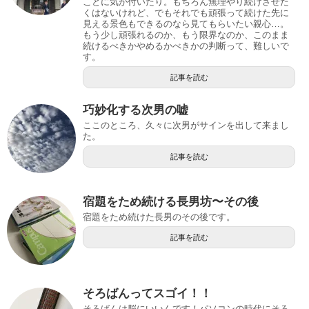
ことに気が付いたり。もちろん無理やり続けさせた
くはないけれど、でもそれでも頑張って続けた先に
見える景色もできるのなら見てもらいたい親心…。
もう少し頑張れるのか、もう限界なのか、このまま
続けるべきかやめるかべきかの判断って、難しいで
す。
記事を読む
巧妙化する次男の嘘
ここのところ、久々に次男がサインを出して来まし
た。
記事を読む
宿題をため続ける長男坊〜その後
宿題をため続けた長男のその後です。
記事を読む
そろばんってスゴイ！！
そろばんは脳にいいんです！パソコンの時代にそろ