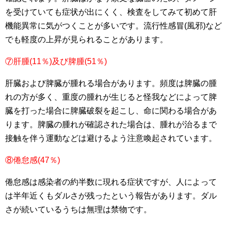
を受けていても症状が出にくく、検査をしてみて初めて肝
機能異常に気がつくことが多いです。流行性感冒(風邪)など
でも軽度の上昇が見られることがあります。
⑦肝腫
(11
％
)
及び脾腫
(51
％
)
肝臓および脾臓が腫れる場合があります。頻度は脾臓の腫
れの方が多く、重度の腫れが生じると怪我などによって脾
臓を打った場合に脾臓破裂を起こし、命に関わる場合があ
ります。脾臓の腫れが確認された場合は、腫れが治るまで
接触を伴う運動などは避けるよう注意喚起されています。
⑧倦怠感
(47
％
)
倦怠感は感染者の約半数に現れる症状ですが、人によって
は半年近くもダルさが残ったという報告があります。ダル
さが続いているうちは無理は禁物です。