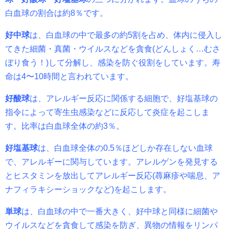
白血球の割合は約
8
％です。
好中球
は、白血球の中で最多の約
5
割を占め、体内に侵入し
てきた細菌・真菌・ウイルスなどを貪食
(
どんしょく
…
むさ
ぼり食う！
)
して分解し、感染を防ぐ役割をしています。寿
命は
4
〜
10
時間と言われています。
好酸球
は、アレルギー反応に関係する細胞で、好塩基球の
指令によって寄生虫感染などに反応して炎症を起こしま
す。比率は白血球全体の約
3
％。
好塩基球
は、白血球全体の
0.5
％ほどしか存在しない血球
で、アレルギーに関与しています。アレルゲンを発見する
とヒスタミンを放出してアレルギー反応
(
蕁麻疹や喘息、ア
ナフィラキシーショックなど
)
を起こします。
単球
は、白血球の中で一番大きく、好中球と同様に細菌や
ウイルスなどを貪食して感染を防ぎ、異物の情報をリンパ