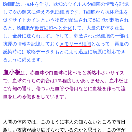
B
細胞は、抗体を作り、既知のウイルスや細菌の情報を記憶
して次の襲来に備える免疫細胞です。
T
細胞から抗体産生を
促すサイトカインという物質が産生されて
B
細胞が刺激され
ると、
B
細胞が
形質細胞へと分化
して、大量の抗体を産生
し、全身に送られます。そして、刺激された
B
細胞の一部は
抗原の情報を記憶しておく
メモリー
B
細胞
となって、再度の
感染時には攻略データをもとにより迅速に病原に対応でき
るように備えます。
血小板
は、赤血球や白血球に比べると断然小さいサイズ
で、血球のうちの割合は
1
％程度しかありません。血小板は
ご存知の通り、傷ついた血管や傷口などに血栓を作って流
血を止める働きをしています。
人間の体内では、このように本人の知らないところで毎日
激しい攻防が繰り広げられているのかと思うと、この体が