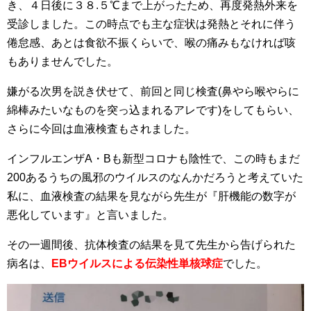
き、４日後に３８.５℃まで上がったため、再度発熱外来を
受診しました。この時点でも主な症状は発熱とそれに伴う
倦怠感、あとは食欲不振くらいで、喉の痛みもなければ咳
もありませんでした。
嫌がる次男を説き伏せて、前回と同じ検査(鼻やら喉やらに
綿棒みたいなものを突っ込まれるアレです)をしてもらい、
さらに今回は血液検査もされました。
インフルエンザA・Bも新型コロナも陰性で、この時もまだ
200あるうちの風邪のウイルスのなんかだろうと考えていた
私に、血液検査の結果を見ながら先生が『肝機能の数字が
悪化しています』と言いました。
その一週間後、抗体検査の結果を見て先生から告げられた
病名は、
EB
ウイルスによる伝染性単核球症
でした。