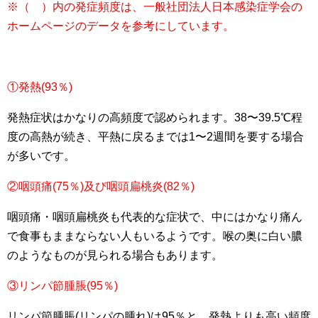
※
（ ）内の発症頻度は、一般社団法人日本感染症学会の
ホームページのデータを参考にしています。
①発熱
(93
％
)
発熱症状はかなりの高頻度で認められます。38〜39.5℃程
度の高熱が続き、平熱に戻るまでは1〜2週間を要する場合
が多いです。
②咽頭痛
(75
％
)
及び咽頭扁桃炎
(82
％
)
咽頭痛・咽頭扁桃炎も代表的な症状で、中にはかなり痛ん
で食事もままならない人もいるようです。喉の奥に白い膿
のようなものが見られる場合もあります。
③リンパ節腫脹
(95
％
)
リンパ節腫脹(リンパの腫れ)は95％と、発熱よりも高い頻度