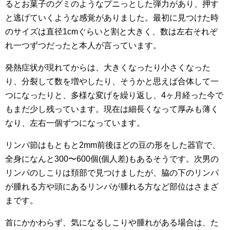
るとお菓子のグミのようなプニっとした弾力があり、押す
と逃げていくような感覚がありました。最初に見つけた時
のサイズは直径1cmぐらいと割と大きく、数は左右それぞ
れ一つずつだったと本人が言っています。
発熱症状が現れてからは、大きくなったり小さくなった
り、分裂して数を増やしたり、そうかと思えば合体して一
つになったりと、多様な変げを繰り返し、4ヶ月経った今で
もまだ少し残っています。現在は細長くなって厚みも薄く
なり、左右一個ずつになっています。
リンパ節はもともと2mm前後ほどの豆の形をした器官で、
全身になんと300〜600個(個人差)もあるそうです。次男の
リンパのしこりは頚部で見つけましたが、脇の下のリンパ
が腫れる方や頭にあるリンパが腫れる方など部位はさまざ
まです。
首にかかわらず、気になるしこりや腫れがある場合は、た