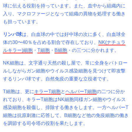
球に伝える役割を持っています。また、血中から組織内に
入り、マクロファージとなって組織の異物を処理する働き
も担っています。
リンパ球
は、白血球の中では好中球の次に多く、白血球全
体の
30
〜
40
％を占める割合で存在しており、
NK(
ナチュラ
ルキラー
)
細胞
・
T
細胞
・
B
細胞
・の三つに分かれます。
NK
細胞は、文字通り天然の殺し屋で、常に全身をパトロー
ルしながらガン細胞やウイルス感染細胞を見つけて即攻撃
するリンパ球です。自然免疫の重要な立役者です。
T
細胞は、更に
キラー
T
細胞
と
ヘルパー
T
細胞
の二つに分か
れており、キラー
T
細胞は
NK
細胞同様ガン細胞やウイルス
感染細胞を殺傷し、排除する働きをします。一方ヘルパー
T
細胞は抗原刺激に応答して、
B
細胞など他の免疫細胞の働き
を調節する司令塔の役割を果たします。