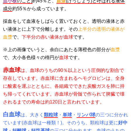
血小板
のこと
)
約45％と、
血漿
(
けっしょう
)
と呼ばれる液体
成分
約55％から成っています。
採血をして血液をしばらく置いておくと、透明の液体と赤
い液体とに上下で分離します。その
上半分の透明の液体が
血漿
で、
下半分の赤い液体が血球
です。
※上の画像でいうと、余白にあたる薄橙色の部分が
血漿
で、大小各色様々の楕円が
血球
です。
赤血球
は、血球のうちの
90
％以上という圧倒的な割合で
存在しています。
赤血球に含まれるヘモグロビンは、全身
に酸素を運ぶとともに、各組織でできた炭酸ガスを肺に持
ち帰ってくれています。赤血球が骨髄で作られて脾臓で壊
されるまでの寿命は約
120
日と言われています。
白血球
は、大きく
顆粒球
・
単球
・
リンパ球
の三つに分かれ
ています
(
赤血球は一種類！
)
。そのうち、顆粒球は更に
好中
球
・
好酸球
・
好塩基球
の三つに分かれます。血球のうちの