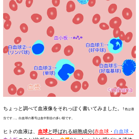
ちょっと調べて血液像をそれっぽく書いてみました。↑
色は適
当です
…
。白血球の番号は血中割合の多い順です。
ヒトの血液は、
血球
と呼ばれる細胞成分
(
赤血球
・
白血球
・