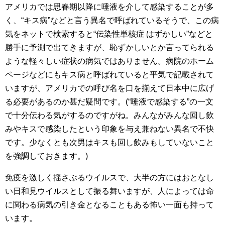
アメリカでは思春期以降に唾液を介して感染することが多
く、“キス病”などと言う異名で呼ばれているそうで、この病
気をネットで検索すると“伝染性単核症 はずかしい”などと
勝手に予測で出てきますが、恥ずかしいとか言ってられる
ような軽々しい症状の病気ではありません。病院のホーム
ページなどにもキス病と呼ばれていると平気で記載されて
いますが、アメリカでの呼び名を口を揃えて日本中に広げ
る必要があるのか甚だ疑問です。(“唾液で感染する”の一文
で十分伝わる気がするのですがね。みんながみんな回し飲
みやキスで感染したという印象を与え兼ねない異名で不快
です。少なくとも次男はキスも回し飲みもしていないこと
を強調しておきます。)
免疫を激しく揺さぶるウイルスで、大半の方にはおとなし
い日和見ウイルスとして振る舞いますが、人によっては命
に関わる病気の引き金となることもある怖い一面も持って
います。