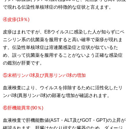
で現れる伝染性単核球症の特徴的な症状と言えます。
④皮疹
(19
％
)
皮疹はまれですが、EBウイルスに感染した人が知らずにペ
ニシリン系の抗菌薬を服用すると高い確率で薬疹が現れま
す。伝染性単核球症は溶連菌感染症と症状が似ているた
め、誤って抗菌薬を服用することがないよう正確な感染症
の鑑別が肝要です。
⑤末梢リンパ球及び
異形リンパ球の増加
血液検査により、ウイルスを排除するために活性化したリ
ンパ球(異形リンパ球)の顕著な増加が確認されます。
⑥肝機能異常
(90
％
)
血液検査で肝機能数値(AST・ALT及びGOT・GPT)の上昇が
確認されます。肝臓はかなり頑丈な臓器のため、ダメージ