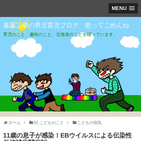
MENU
嘉藤三華の男児育児ブログ 怒ってごめんね
育児のこと、趣味のこと、北海道のことを綴っています。
ホーム
02.こどものこと
こどもの病気
11歳の息子が感染！EBウイルスによる伝染性