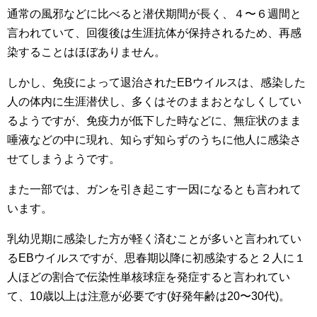
通常の風邪などに比べると潜伏期間が長く、４〜６週間と
言われていて、回復後は生涯抗体が保持されるため、再感
染することはほぼありません。
しかし、免疫によって退治されたEBウイルスは、感染した
人の体内に生涯潜伏し、多くはそのままおとなしくしてい
るようですが、免疫力が低下した時などに、無症状のまま
唾液などの中に現れ、知らず知らずのうちに他人に感染さ
せてしまうようです。
また一部では、ガンを引き起こす一因になるとも言われて
います。
乳幼児期に感染した方が軽く済むことが多いと言われてい
るEBウイルスですが、思春期以降に初感染すると２人に１
人ほどの割合で伝染性単核球症を発症すると言われてい
て、10歳以上は注意が必要です(好発年齢は20〜30代)。